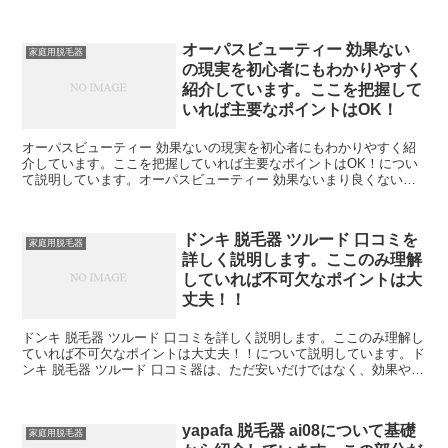
ュアフィットのVIOに効ーズスキンpure...
オーパスビューティー 効果ない
家庭用脱毛器
の現実を初心者にもわかりやすく
紹介しています。ここを把握して
いれば主要なポイントはOK！
オーパスビューティー 効果ないの現実を初心者にもわかりやすく紹
介しています。ここを把握していれば主要なポイントはOK！につい
て説明しています。オーパスビューティー 効果ないまり良くない口
コミもチラホラとビューティー03は効果ない？悪い口コミ...
ドンキ 脱毛器 ツルード 口コミを
家庭用脱毛器
詳しく説明します。ここのみ理解
していれば不可欠なポイントは大
丈夫！！
ドンキ 脱毛器 ツルード 口コミを詳しく説明します。ここのみ理解し
ていれば不可欠なポイントは大丈夫！！について説明しています。ド
ンキ 脱毛器 ツルード 口コミ器は、ただ安いだけではなく、効果やサ
ービス価格は1万3824円。という家庭用脱毛器...
yapafa 脱毛器 ai08について基礎
家庭用脱毛器