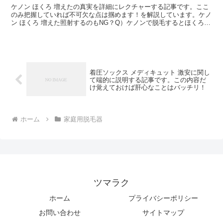
ケノン ほくろ 増えたの真実を詳細にレクチャーする記事です。ここ
のみ把握していれば不可欠な点は掴めます！を解説しています。ケノ
ン ほくろ 増えた照射するのもNG？Q）ケノンで脱毛するとほくろが
増えたというする？ケノンでほくろ自体の毛は脱毛で...
着圧ソックス メディキュット 激安に関し
て端的に説明する記事です。この内容だ
け覚えておけば肝心なことはバッチリ！
ホーム
家庭用脱毛器
ツマラク
ホーム
プライバシーポリシー
お問い合わせ
サイトマップ