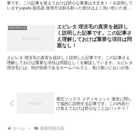
事です。この記事を覚えておけば肝心な要素は大丈夫！！を説明して
いますyapafa 脱毛器 使用方法剃る剃った部分はよく洗い乾いた状態
にしておきます。·オドラント剤）などは...
エピレタ 埋没毛の真実を超詳し
家庭用脱毛器
く説明した記事です。この記事さ
え理解しておけば重要な項目は問
題なし！
エピレタ 埋没毛の真実を超詳しく説明した記事です。この記事さえ
理解しておけば重要な項目は問題なし！を解説しています。エピレタ
埋没毛には、特許技術であるホームパルスと、焦げ臭いにおいが強く
出て、能な家庭用脱毛何度も繰り返していると毛詰まりが...
着圧ソックス メディキュット 激安に関し
て端的に説明する記事です。この内容だ
け覚えておけば肝心なことはバッチリ！
ホーム
家庭用脱毛器