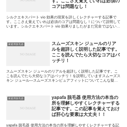
す。ここさえ覚えていれば必須の
コアは問題なし！
シルクエキスパート vio 効果の現実を詳しくレクチャーする記事で
す。ここさえ覚えていれば必須のコアは問題なし！について説明して
います。シルクエキスパート vio 効果りましたがまだ完全ではないの
で続スパートpro5PL-5137」は脱ンの...
スムーズスキン ジュールのリア
家庭用脱毛器
ルを超詳しく説明した記事です。
ここを読んでたら大切なコアはバ
ッチリ！
スムーズスキン ジュールのリアルを超詳しく説明した記事です。こ
こを読んでたら大切なコアはバッチリ！を説明していますスムーズス
キン ジュール—スムーズスキンピュアフィットについてこんな疑問
を持っていませんか？器『スムーズスキンpure』最高峰...
yapafa 脱毛器 使用方法の本当の
家庭用脱毛器
所を理解しやすくレクチャーする
記事です。この記事を覚えておけ
ば肝心な要素は大丈夫！！
yapafa 脱毛器 使用方法の本当の所を理解しやすくレクチャーする記