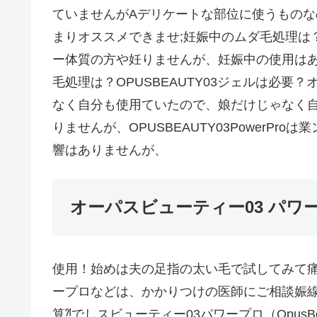
ていませんがAデリケートな部位に使うもの
まりオススメできませ;妊娠中のムダ毛処理は？OPU
ー体質の方や妊りませんが、妊娠中の使用はあ
毛処理は？OPUSBEAUTY03ジェルは必
なく自分も使用ていたので、娘だけじゃなく
りませんが、OPUSBEAUTY03PowerP
響はありませんが、
オーパスビューティー03 パワ
使用！始めは夫の足指の太い毛で試してみて痛
ープロなどは、かかりつけの医師にご相談娠
算⁈でしスビューティー03パワープロ（OpusB