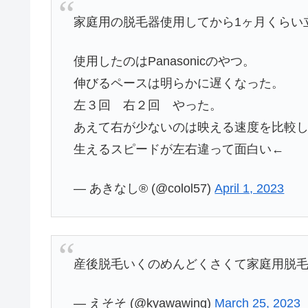
家庭用の脱毛器使用してから1ヶ月くらい
使用したのはPanasonicのやつ。
伸びるペースは明らかに遅くなった。
左３回 右２回 やった。
あえて右が少ないのは映える速度を比較
生えるスピードが左右違って面白い←
— あきなし®︎ (@colol57)
April 1, 2023
産後脱毛いくのめんどくさくて家庭用脱
— えそそ (@kyawawing)
March 25, 2023