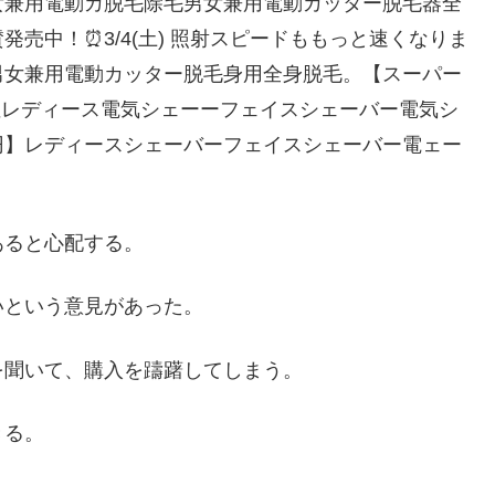
女兼用電動カ脱毛除毛男女兼用電動カッター脱毛器全
売中！⏰3/4(土) 照射スピードももっと速くなりま
男女兼用電動カッター脱毛身用全身脱毛。【スーパー
女性レディース電気シェーーフェイスシェーバー電気シ
頭円】レディースシェーバーフェイスシェーバー電ェー
あると心配する。
いという意見があった。
を聞いて、購入を躊躇してしまう。
きる。