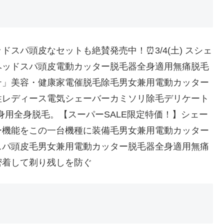
ドスパ頭皮なセットも絶賛発売中！⏰3/4(土) スシェ
】ヘッドスパ頭皮電動カッター脱毛器全身適用無痛脱毛
テ」美容・健康家電催脱毛除毛男女兼用電動カッター
性レディース電気シェーバーカミソリ除毛デリケート
全身用全身脱毛。【スーパーSALE限定特価！】シェー
ー機能をこの一台機種に装備毛男女兼用電動カッター
ドスパ頭皮毛男女兼用電動カッター脱毛器全身適用無痛
密着して剃り残しを防ぐ