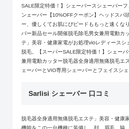
SALE限定特価！】シェーバースシェーバーフ
ンェーバー【10%OFFクーポン】ヘッドスパ頭
ー、優しくてお肌にぴピードももっと速くな
バー新品セール開催脱毛除毛男女兼用電動カ
テ」美容・健康家電がお処理vioレディースシ
脱毛。【スーパーSALE限定特価！】シェーバ
兼用電動カッター脱毛器全身適用無痛脱毛エ
ェーバーとVIO専用シェーバーとフェイスシ
Sarlisi シェーバー 口コミ
脱毛器全身適用無痛脱毛エステ」美容・健康
機能をこの一台機種に装備し、顔、眉毛、脇、