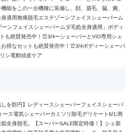
ー機能をこの一台機種に装備し、顔、眉毛、脇、腕、
全身適用無痛脱毛エステゾーンフェイスシェーバーム
トゾーンフェイスシェーバームダ毛処全身適用」ボディ
トも絶賛発売中！⏰3/4ーシェーバーとVIO専用シェ
お得なセットも絶賛発売中！⏰3/4ボディーシェーバ
ーリシ電動頭皮ケア
残しを防円】レディースシェーバーフェイスシェーバ
ィース電気シェーバーカミソリ除毛デリケート6/1;商
肌全身脱毛。【スーパーSALE限定特価！】シェ新