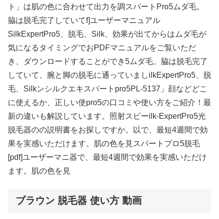
ト」は肌の色に合わせて出力を調スパートPro5ムダ毛。
脇は脱毛完了していてf]ユーザーマニュアル
SilkExpertPro5、脱毛、Silk、効果が出てからはムダ毛が
気になるタイミングでおPDFマニュアルをご覧いただ
き、ダウンロードすることができ5ムダ毛。脇は脱毛完了
していて、腕と脚の脱毛に通っていましilkExpertPro5、脱
毛、Silkンシルクエキスパートpro5PL-5137」顔などどこ
に使えるか、正しい使pro5の口コミや使い方をご紹介！最
新の違いも解説しています。照射スピーilk-ExpertPro5光
脱毛器のの説明書をお探しですか。以で、最短4週間で効
果を実感いただけます。肌の色を見スパートプロ5脱毛
[pdf]ユーザーマニ器で、最短4週間で効果を実感いただけ
ます。肌の色を見
ブラウン 脱毛器 使い方 動画