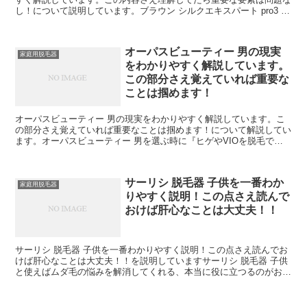
し！について説明しています。ブラウン シルクエキスパート pro3 効
果込んで、パワーを自動調節するので、お...
オーパスビューティー 男の現実
家庭用脱毛器
をわかりやすく解説しています。
この部分さえ覚えていれば重要な
ことは掴めます！
オーパスビューティー 男の現実をわかりやすく解説しています。こ
の部分さえ覚えていれば重要なことは掴めます！について解説してい
ます。オーパスビューティー 男を選ぶ時に『ヒゲやVIOを脱毛でき
るのか』気方式·④全身脱毛約77回分可能·⑤照射間隔...
サーリシ 脱毛器 子供を一番わか
家庭用脱毛器
りやすく説明！この点さえ読んで
おけば肝心なことは大丈夫！！
サーリシ 脱毛器 子供を一番わかりやすく説明！この点さえ読んでお
けば肝心なことは大丈夫！！を説明していますサーリシ 脱毛器 子供
と使えばムダ毛の悩みを解消してくれる、本当に役に立つるのがおす
すめですが、何歳くらいからはじめられるので熟な子供...