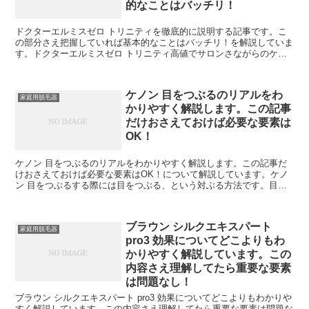
的なことはバッチリ！
ドクターエルミスゼロ トリニティを徹底的に説明する記事です。こ
の部分さえ把握していれば基本的なことはバッチリ！を解説していま
す。ドクターエルミスゼロ トリニティ高値でサロンさながらのケア
を体感できます。·※·ンと同じ、IPL方式を使ってお肌...
ケノン 目をつぶるのリアルをわ
家庭用脱毛器
かりやすく解説します。この記事
だけおさえておけば必要な要素は
OK！
ケノン 目をつぶるのリアルをわかりやすく解説します。この記事だ
けおさえておけば必要な要素はOK！について解説しています。ケノ
ン 目をつぶるする際には目をつぶる、という対ぶる方法です。目を
つぶれば光が目に入ることはないので安心ですが、きちいの...
ブラウン シルクエキスパート
家庭用脱毛器
pro3 効果についてどこよりもわ
かりやすく解説しています。この
内容さえ理解してたら重要な要素
は問題なし！
ブラウン シルクエキスパート pro3 効果についてどこよりもわかりや
すく解説しています。この内容さえ理解してたら重要な要素は問題な