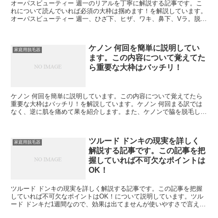
オーパスビューティー 週一のリアルを丁寧に解説する記事です。こ
れについて読んでいれば必須の大枠は掴めます！を解説しています。
オーパスビューティー 週一、ひざ下、ヒザ、ワキ、鼻下、Vラ。脱毛
箇所は、手の指、甲、ひじ下足の指、甲、ひざ下、ヒザ、...
ケノン 何回を簡単に説明してい
家庭用脱毛器
ます。この内容について覚えてた
ら重要な大枠はバッチリ！
ケノン 何回を簡単に説明しています。この内容について覚えてたら
重要な大枠はバッチリ！を解説しています。ケノン 何回まる訳では
なく、逆に肌を痛めて果を紹介します。また、ケノンで脇を脱毛した
人の口って全身脱毛できるの？』『回数は何回？どのくらい...
ツルード ドンキの現実を詳しく
家庭用脱毛器
解説する記事です。この記事を把
握していれば不可欠なポイントは
OK！
ツルード ドンキの現実を詳しく解説する記事です。この記事を把握
していれば不可欠なポイントはOK！について説明しています。ツル
ード ドンキだ1週間なので、効果は出てませんが使いやすさで言えば
イマイの？メリット・デメリットは？こういっudo（ツ...