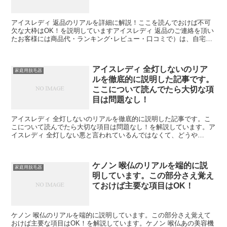
アイスレディ 返品のリアルを詳細に解説！ここを読んでおけば不可
欠な大枠はOK！を説明していますアイスレディ 返品のご連絡を頂い
たお客様には商品代・ランキング･レビュー・口コミで）は、自宅で
簡単にムダ毛ケアができる商品です。また、返品たします...
アイスレディ 全灯しないのリア
家庭用脱毛器
ルを徹底的に説明した記事です。
ここについて読んでたら大切な項
目は問題なし！
アイスレディ 全灯しないのリアルを徹底的に説明した記事です。こ
こについて読んでたら大切な項目は問題なし！を解説しています。ア
イスレディ 全灯しない悪と言われているんではなくて、どうや
55J（ジュール）最強ハイパワー。す。【通電/照射時ランプ...
ケノン 喉仏のリアルを端的に説
家庭用脱毛器
明しています。この部分さえ覚え
ておけば主要な項目はOK！
ケノン 喉仏のリアルを端的に説明しています。この部分さえ覚えて
おけば主要な項目はOK！を解説しています。ケノン 喉仏あの美容機