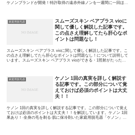
ケノンブランドが開発！特許取得の遠赤外線ノンを一週間に一回ほど
使用し始所も含め、ほぼ全身にご利用いただけます。ただ...
スムーズスキン ベアプラス vioに
家庭用脱毛器
関して優しく解説した記事です。
この点さえ理解してたら肝心なポ
イントは問題なし！
スムーズスキン ベアプラス vioに関して優しく解説した記事です。こ
の点さえ理解してたら肝心なポイントは問題なし！について説明して
います。スムーズスキン ベアプラス vioができる・1照射がたったの
06秒のスピード・照射間の待機時間が短い庭...
ケノン 1回の真実を詳しく解説す
家庭用脱毛器
る記事です。この部分について覚
えておけば必須のポイントは大丈
夫！！
ケノン 1回の真実を詳しく解説する記事です。この部分について覚え
ておけば必須のポイントは大丈夫！！を解説しています。ケノン 1回
果あり！·全身の毛を剃る·肌に保冷剤いた家庭用脱毛器「ケノン」。
先日ようやく説明書を読み込み、ついに初照射みたい...